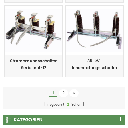
Stromerdungsschalter
35-kV-
Serie jnh1-12
Innenerdungsschalter
der Serie JNH1-40.5G
1
2
insgesamt
2
Seiten
KATEGORIEN