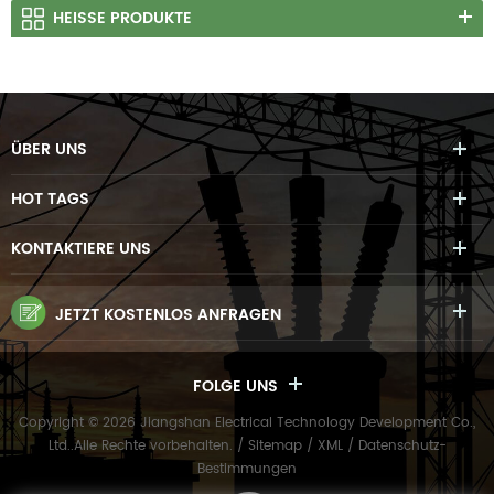
HEISSE PRODUKTE
ÜBER UNS
HOT TAGS
KONTAKTIERE UNS
JETZT KOSTENLOS ANFRAGEN
FOLGE UNS
Copyright © 2026 Jiangshan Electrical Technology Development Co.,
Ltd..Alle Rechte vorbehalten. /
Sitemap
/
XML
/
Datenschutz-
Bestimmungen