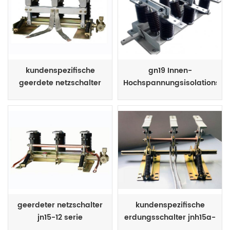
kundenspezifische
gn19 Innen-
geerdete netzschalter
Hochspannungsisolationssch
jnh4 serie
geerdeter netzschalter
kundenspezifische
jn15-12 serie
erdungsschalter jnh15a-
12 serie