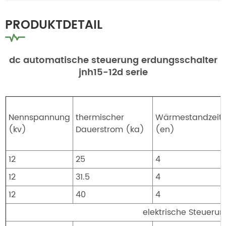
PRODUKTDETAIL
dc automatische steuerung erdungsschalter
jnh15-12d serie
Nennspannung
thermischer
Wärmestandzeit
(kv)
Dauerstrom (ka)
(en)
12
25
4
12
31.5
4
12
40
4
elektrische Steueru