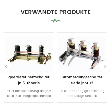
VERWANDTE PRODUKTE
geerdeter netzschalter
Stromerdungsschalter
jn15-12 serie
Serie jnh1-12
es ist der optimierung der jn15
Es ist unabhängige Forschung
serie. Alle Energiespeicherteile
und Design unseres
sind aus Metall. es Vermeidet
Unternehmens, mit einem
spröde Risse und Sprünge
neuen Kontakt Struktur. der
durch Kunststoffteile. es
statische Kontakt Design ist